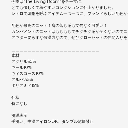
今季は”The Living Room”をテーマに、
とても優しくて着やすいコレクションに仕上がりました。
レトロで郷愁を呼ぶアイテム一つ一つに、ブランドらしい配色が
配色が最高のニット！肩の落ち感も文句なく可愛い！
カンパメントのニットはもちもちでチクチク感が全くないのでニ
アウター要らずな保温力なので、ぜひクローゼットの仲間入りを
＿＿＿＿＿＿＿＿＿＿＿＿＿＿＿＿＿＿＿＿＿＿
素材
アクリル60%
ウール10%
ヴィスコース10%
アルパカ5%
ポリアミド15%
仕様
特になし
洗濯表示
手洗い、中温アイロンOK、タンブル乾燥禁止