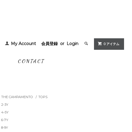
My Account
会員登録
or
Login
0 アイテム
G
CONTACT
THE CAMPAMENTO
/
TOPS
2-3Y
4-5Y
6-7Y
8-9Y