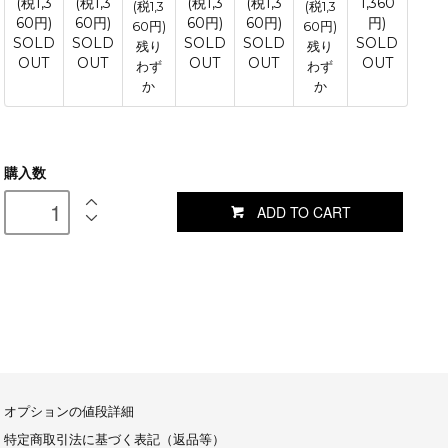
(税1,3
(税1,3
(税1,3
(税1,3
1,360
(税1,3
(税1,3
60円)
60円)
60円)
60円)
円)
60円)
60円)
SOLD
SOLD
SOLD
SOLD
SOLD
残り
残り
OUT
OUT
OUT
OUT
OUT
わず
わず
か
か
購入数
ADD TO CART
オプションの値段詳細
特定商取引法に基づく表記（返品等）