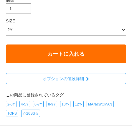
個数
SIZE
カートに入れる
オプションの値段詳細
この商品に登録されているタグ
2-3Y
4-5Y
6-7Y
8-9Y
10Y-
12Y-
MAN&WOMAN
TOPS
☆26SS☆