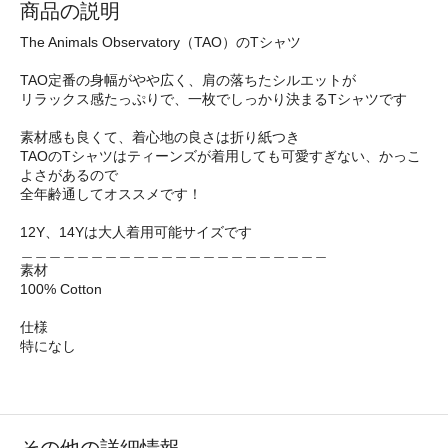
商品の説明
The Animals Observatory（TAO）のTシャツ
TAO定番の身幅がやや広く、肩の落ちたシルエットが
リラックス感たっぷりで、一枚でしっかり決まるTシャツです
素材感も良くて、着心地の良さは折り紙つき
TAOのTシャツはティーンズが着用しても可愛すぎない、かっこ
よさがあるので
全年齢通してオススメです！
12Y、14Yは大人着用可能サイズです
＿＿＿＿＿＿＿＿＿＿＿＿＿＿＿＿＿＿＿＿＿＿
素材
100% Cotton
仕様
特になし