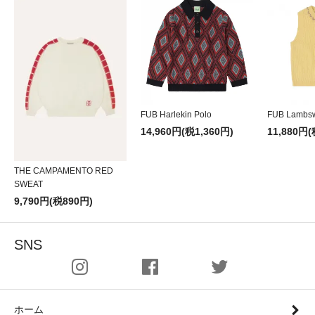
FUB Harlekin Polo
FUB Lambsw
14,960円(税1,360円)
11,880円(
THE CAMPAMENTO RED
SWEAT
9,790円(税890円)
SNS
ホーム