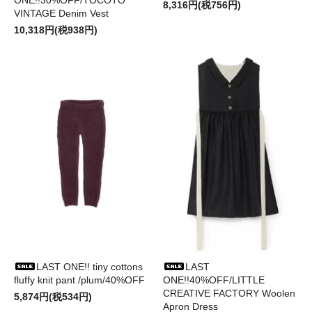
ONE!!30%OFF/TOCOTO
8,316円(税756円)
VINTAGE Denim Vest
10,318円(税938円)
LAST ONE!! tiny cottons
LAST
fluffy knit pant /plum/40%OFF
ONE!!40%OFF/LITTLE
CREATIVE FACTORY Woolen
5,874円(税534円)
Apron Dress