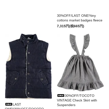
30%OFF/LAST ONE!!tiny
cottons market badges fleece
7,315円(税665円)
30%OFF/TOCOTO
VINTAGE Check Skirt with
LAST
Suspenders