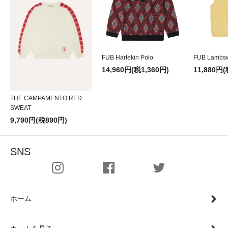
FUB Harlekin Polo
FUB Lambsw
14,960円(税1,360円)
11,880円(
THE CAMPAMENTO RED
SWEAT
9,790円(税890円)
SNS
ホーム