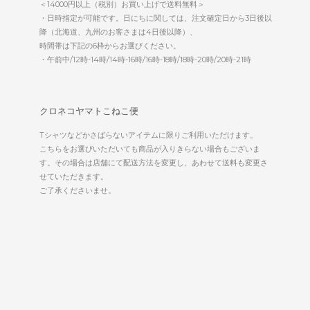
＜14000円以上（税別）お買い上げで送料無料＞
・日時指定が可能です。日にちに関しては、注文確定日から3日後以
降（北海道、九州のお客さまは4日後以降）、
時間帯は下記の6枠からお選びください。
・午前中/12時-14時/14時-16時/16時-18時/18時-20時/20時-21時
クロネコヤマトこねこ便
Tシャツなどかさばらないアイテムに限りご利用いただけます。
こちらをお選びいただいても商品が入りきらない場合もございま
す。その場合は店舗にて配送方法を変更し、あわせて送料も変更さ
せていただきます。
ご了承くださいませ。