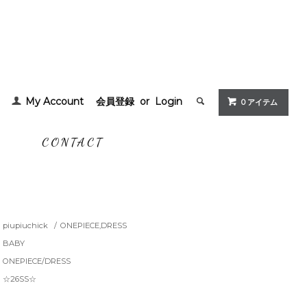
My Account
会員登録
or
Login
0 アイテム
G
CONTACT
piupiuchick
/
ONEPIECE,DRESS
BABY
ONEPIECE/DRESS
☆26SS☆