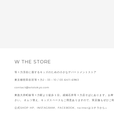
W THE STORE
等々力渓谷に面するキッズのための小さなデパートメントストア
東京都世田谷区等々力2－33－10
/ 03-6411-6983
contact@wtstokyo.com
東急大井町線等々力駅より徒歩１分。成城石井等々力店そばにあります。お車
さい。 オムツ替え、キッズスペースもご用意ありますので、実店舗もぜひご
公式SHOP HP、INSTAGRAM、FACEBOOK、twitterはコチラから↓