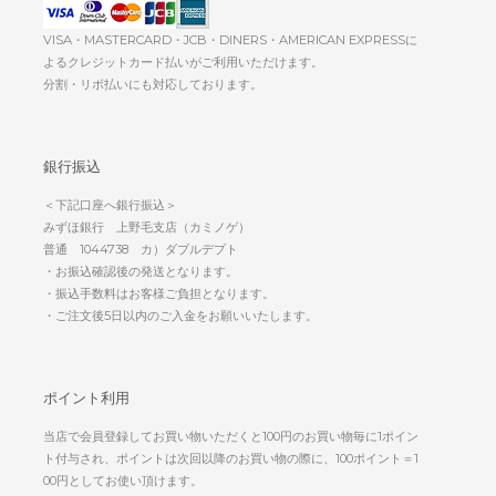
VISA・MASTERCARD・JCB・DINERS・AMERICAN EXPRESSに
よるクレジットカード払いがご利用いただけます。
分割・リボ払いにも対応しております。
銀行振込
＜下記口座へ銀行振込＞
みずほ銀行 上野毛支店（カミノゲ）
普通 1044738 カ）ダブルデプト
・お振込確認後の発送となります。
・振込手数料はお客様ご負担となります。
・ご注文後5日以内のご入金をお願いいたします。
ポイント利用
当店で会員登録してお買い物いただくと100円のお買い物毎に1ポイン
ト付与され、ポイントは次回以降のお買い物の際に、100ポイント＝1
00円としてお使い頂けます。