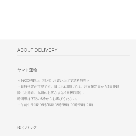
ABOUT DELIVERY
ヤマト運輸
＜14000円以上（税別）お買い上げで送料無料＞
・日時指定が可能です。日にちに関しては、注文確定日から3日後以
降（北海道、九州のお客さまは4日後以降）、
時間帯は下記の6枠からお選びください。
・午前中/14時-16時/16時-18時/18時-20時/19時-21時
ゆうパック