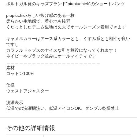
ポルトガル発のキッズブランド”piupiuchick”のショートパンツ
piupiuchickらしい抜け感のある一枚
柔らかい生地感で、着心地も抜群
くたっとしたデニム生地は丈夫でオールシーズン着用できます
キャメルカラーはアース系カラーとも、くすみ系とも相性が良い
ですし
カラフルトップスのナイスな引き算役になってくれます！
ネイビーやブラック並みにオールマイティです
＿＿＿＿＿＿＿＿＿＿＿＿＿＿＿＿＿＿＿＿＿＿
素材
コットン100%
仕様
ウェストアジャスター
洗濯表示
低温での洗濯機洗い、低温アイロンOK、タンブル乾燥禁止
その他の詳細情報