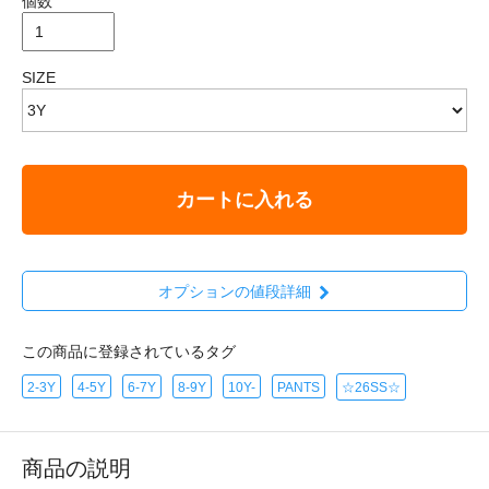
個数
SIZE
カートに入れる
オプションの値段詳細
この商品に登録されているタグ
2-3Y
4-5Y
6-7Y
8-9Y
10Y-
PANTS
☆26SS☆
商品の説明