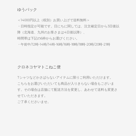
ゆうパック
＜14000円以上（税別）お買い上げで送料無料＞
・日時指定が可能です。日にちに関しては、注文確定日から3日後以
降（北海道、九州のお客さまは4日後以降）、
時間帯は下記の6枠からお選びください。
・午前中/12時-14時/14時-16時/16時-18時/18時-20時/20時-21時
クロネコヤマトこねこ便
Tシャツなどかさばらないアイテムに限りご利用いただけます。
こちらをお選びいただいても商品が入りきらない場合もございま
す。その場合は店舗にて配送方法を変更し、あわせて送料も変更さ
せていただきます。
ご了承くださいませ。