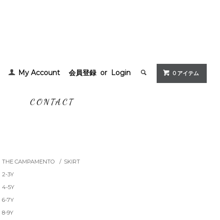
My Account
会員登録
or
Login
0 アイテム
G
CONTACT
THE CAMPAMENTO
/
SKIRT
2-3Y
4-5Y
6-7Y
8-9Y