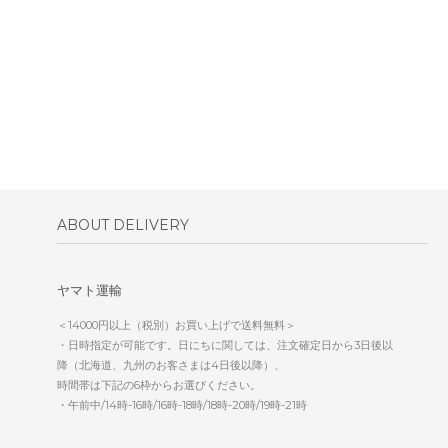
ABOUT DELIVERY
ヤマト運輸
＜14000円以上（税別）お買い上げで送料無料＞
・日時指定が可能です。日にちに関しては、注文確定日から3日後以
降（北海道、九州のお客さまは4日後以降）、
時間帯は下記の6枠からお選びください。
・午前中/14時-16時/16時-18時/18時-20時/19時-21時