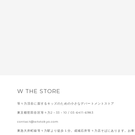
W THE STORE
等々力渓谷に面するキッズのための小さなデパートメントストア
東京都世田谷区等々力2－33－10
/ 03-6411-6983
contact@wtstokyo.com
東急大井町線等々力駅より徒歩１分。成城石井等々力店そばにあります。お車