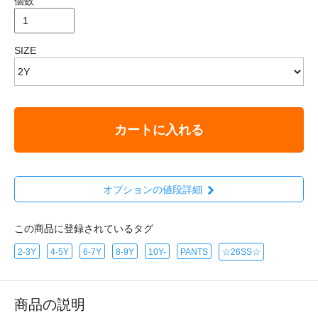
個数
SIZE
カートに入れる
オプションの値段詳細
この商品に登録されているタグ
2-3Y
4-5Y
6-7Y
8-9Y
10Y-
PANTS
☆26SS☆
商品の説明