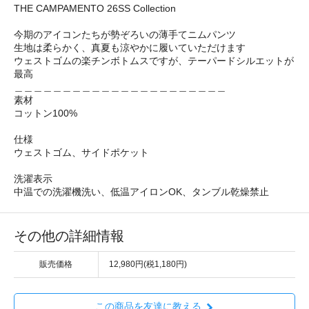
THE CAMPAMENTO 26SS Collection
今期のアイコンたちが勢ぞろいの薄手てニムパンツ
生地は柔らかく、真夏も涼やかに履いていただけます
ウェストゴムの楽チンボトムスですが、テーパードシルエットが
最高
＿＿＿＿＿＿＿＿＿＿＿＿＿＿＿＿＿＿＿＿＿＿
素材
コットン100%
仕様
ウェストゴム、サイドポケット
洗濯表示
中温での洗濯機洗い、低温アイロンOK、タンブル乾燥禁止
その他の詳細情報
販売価格
12,980円(税1,180円)
この商品を友達に教える