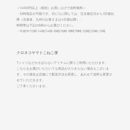
＜14000円以上（税別）お買い上げで送料無料＞
・日時指定が可能です。日にちに関しては、注文確定日から3日後以
降（北海道、九州のお客さまは4日後以降）、
時間帯は下記の6枠からお選びください。
・午前中/12時-14時/14時-16時/16時-18時/18時-20時/20時-21時
クロネコヤマトこねこ便
Tシャツなどかさばらないアイテムに限りご利用いただけます。
こちらをお選びいただいても商品が入りきらない場合もございま
す。その場合は店舗にて配送方法を変更し、あわせて送料も変更さ
せていただきます。
ご了承くださいませ。