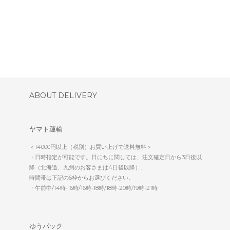
ABOUT DELIVERY
ヤマト運輸
＜14000円以上（税別）お買い上げで送料無料＞
・日時指定が可能です。日にちに関しては、注文確定日から3日後以
降（北海道、九州のお客さまは4日後以降）、
時間帯は下記の6枠からお選びください。
・午前中/14時-16時/16時-18時/18時-20時/19時-21時
ゆうパック