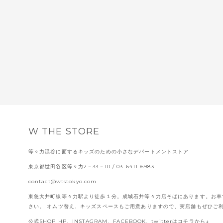
W THE STORE
等々力渓谷に面するキッズのための小さなデパートメントストア
東京都世田谷区等々力2－33－10
/ 03-6411-6983
contact@wtstokyo.com
東急大井町線等々力駅より徒歩１分。成城石井等々力店そばにあります。お車
さい。 オムツ替え、キッズスペースもご用意ありますので、実店舗もぜひご
公式SHOP HP、INSTAGRAM、FACEBOOK、twitterはコチラから↓