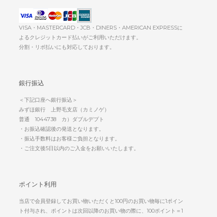
VISA・MASTERCARD・JCB・DINERS・AMERICAN EXPRESSに
よるクレジットカード払いがご利用いただけます。
分割・リボ払いにも対応しております。
銀行振込
＜下記口座へ銀行振込＞
みずほ銀行 上野毛支店（カミノゲ）
普通 1044738 カ）ダブルデプト
・お振込確認後の発送となります。
・振込手数料はお客様ご負担となります。
・ご注文後5日以内のご入金をお願いいたします。
ポイント利用
当店で会員登録してお買い物いただくと100円のお買い物毎に1ポイン
ト付与され、ポイントは次回以降のお買い物の際に、100ポイント＝1