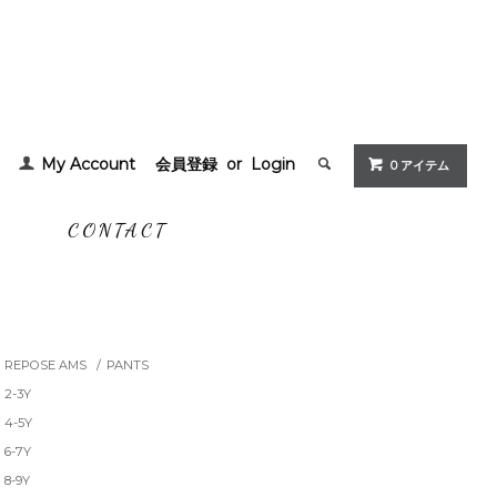
My Account
会員登録
or
Login
0 アイテム
G
CONTACT
REPOSE AMS
/
PANTS
2-3Y
4-5Y
6-7Y
8-9Y