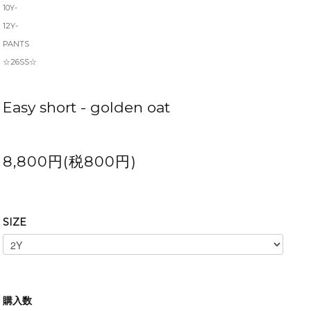
10Y-
12Y-
PANTS
☆26SS☆
Easy short - golden oat
8,800円(税800円)
SIZE
購入数