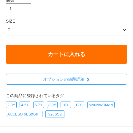
個数
SIZE
カートに入れる
オプションの値段詳細
この商品に登録されているタグ
2-3Y
4-5Y
6-7Y
8-9Y
10Y-
12Y-
MAN&WOMAN
ACCESORIES&GIFT
☆26SS☆