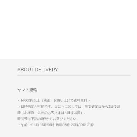
ABOUT DELIVERY
ヤマト運輸
＜14000円以上（税別）お買い上げで送料無料＞
・日時指定が可能です。日にちに関しては、注文確定日から3日後以
降（北海道、九州のお客さまは4日後以降）、
時間帯は下記の6枠からお選びください。
・午前中/14時-16時/16時-18時/18時-20時/19時-21時