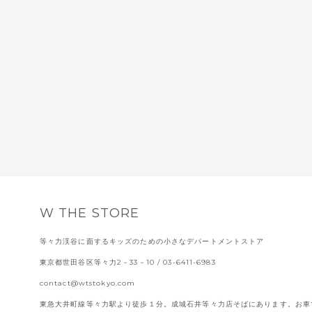
W THE STORE
等々力渓谷に面するキッズのための小さなデパートメントストア
東京都世田谷区等々力2－33－10
/ 03-6411-6983
contact@wtstokyo.com
東急大井町線等々力駅より徒歩１分。成城石井等々力店そばにあります。お車