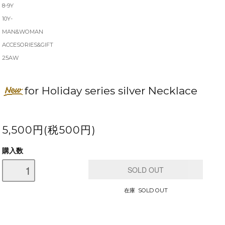
8-9Y
10Y-
MAN&WOMAN
ACCESORIES&GIFT
25AW
for Holiday series silver Necklace
5,500円(税500円)
購入数
在庫 SOLD OUT