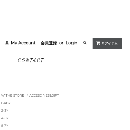
My Account
会員登録
or
Login
0 アイテム
G
CONTACT
W THE STORE
/
ACCESORIES&GIFT
BABY
2-3Y
4-5Y
6-7Y