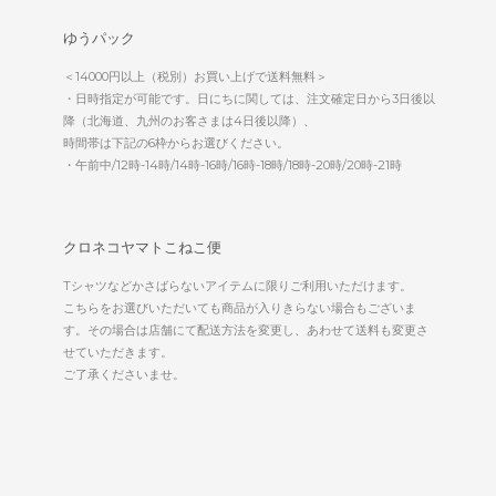
ゆうパック
＜14000円以上（税別）お買い上げで送料無料＞
・日時指定が可能です。日にちに関しては、注文確定日から3日後以
降（北海道、九州のお客さまは4日後以降）、
時間帯は下記の6枠からお選びください。
・午前中/12時-14時/14時-16時/16時-18時/18時-20時/20時-21時
クロネコヤマトこねこ便
Tシャツなどかさばらないアイテムに限りご利用いただけます。
こちらをお選びいただいても商品が入りきらない場合もございま
す。その場合は店舗にて配送方法を変更し、あわせて送料も変更さ
せていただきます。
ご了承くださいませ。