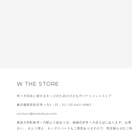
W THE STORE
等々力渓谷に面するキッズのための小さなデパートメントストア
東京都世田谷区等々力2－33－10
/ 03-6411-6983
contact@wtstokyo.com
東急大井町線等々力駅より徒歩１分。成城石井等々力店そばにあります。お車
さい。 オムツ替え、キッズスペースもご用意ありますので、実店舗もぜひご