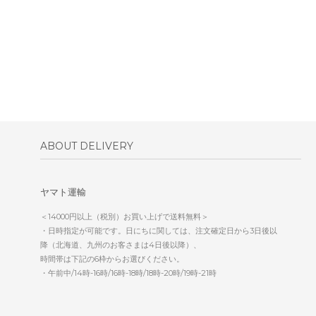
ABOUT DELIVERY
ヤマト運輸
＜14000円以上（税別）お買い上げで送料無料＞
・日時指定が可能です。日にちに関しては、注文確定日から3日後以
降（北海道、九州のお客さまは4日後以降）、
時間帯は下記の6枠からお選びください。
・午前中/14時-16時/16時-18時/18時-20時/19時-21時