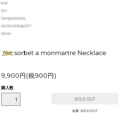
8-9Y
10Y-
MAN&WOMAN
ACCESORIES&GIFT
25AW
sorbet a monmartre Necklace
9,900円(税900円)
購入数
在庫 SOLD OUT