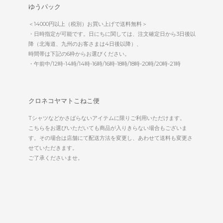
ゆうパック
＜14000円以上（税別）お買い上げで送料無料＞
・日時指定が可能です。日にちに関しては、注文確定日から3日後以
降（北海道、九州のお客さまは4日後以降）、
時間帯は下記の6枠からお選びください。
・午前中/12時-14時/14時-16時/16時-18時/18時-20時/20時-21時
クロネコヤマトこねこ便
Tシャツなどかさばらないアイテムに限りご利用いただけます。
こちらをお選びいただいても商品が入りきらない場合もございま
す。その場合は店舗にて配送方法を変更し、あわせて送料も変更さ
せていただきます。
ご了承くださいませ。