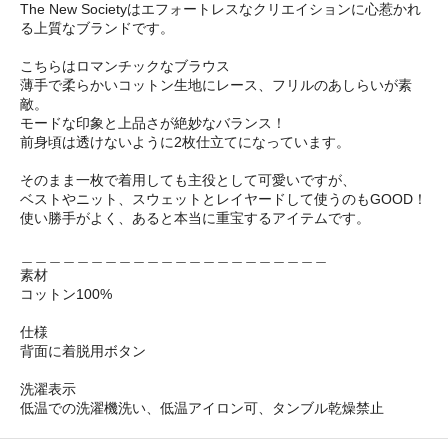
The New Societyはエフォートレスなクリエイションに心惹かれ
る上質なブランドです。
こちらはロマンチックなブラウス
薄手で柔らかいコットン生地にレース、フリルのあしらいが素
敵。
モードな印象と上品さが絶妙なバランス！
前身頃は透けないように2枚仕立てになっています。
そのまま一枚で着用しても主役として可愛いですが、
ベストやニット、スウェットとレイヤードして使うのもGOOD！
使い勝手がよく、あると本当に重宝するアイテムです。
＿＿＿＿＿＿＿＿＿＿＿＿＿＿＿＿＿＿＿＿＿＿
素材
コットン100%
仕様
背面に着脱用ボタン
洗濯表示
低温での洗濯機洗い、低温アイロン可、タンブル乾燥禁止