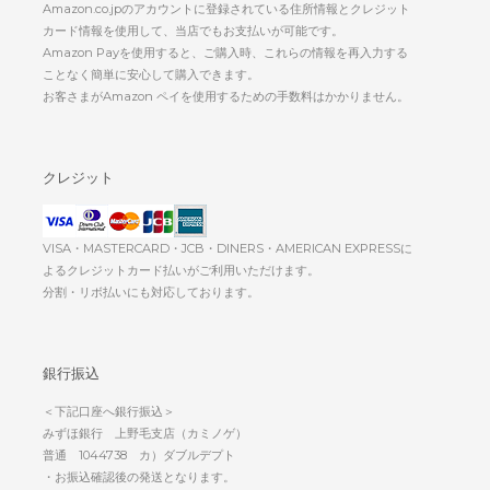
Amazon.co.jpのアカウントに登録されている住所情報とクレジット
カード情報を使用して、当店でもお支払いが可能です。
Amazon Payを使用すると、ご購入時、これらの情報を再入力する
ことなく簡単に安心して購入できます。
お客さまがAmazon ペイを使用するための手数料はかかりません。
クレジット
VISA・MASTERCARD・JCB・DINERS・AMERICAN EXPRESSに
よるクレジットカード払いがご利用いただけます。
分割・リボ払いにも対応しております。
銀行振込
＜下記口座へ銀行振込＞
みずほ銀行 上野毛支店（カミノゲ）
普通 1044738 カ）ダブルデプト
・お振込確認後の発送となります。