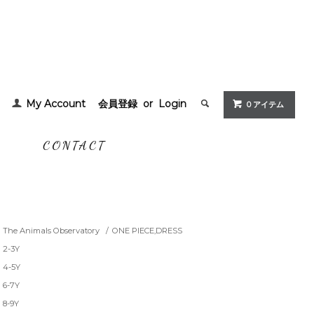
My Account
会員登録
or
Login
0 アイテム
G
CONTACT
The Animals Observatory
/
ONE PIECE,DRESS
2-3Y
4-5Y
6-7Y
8-9Y