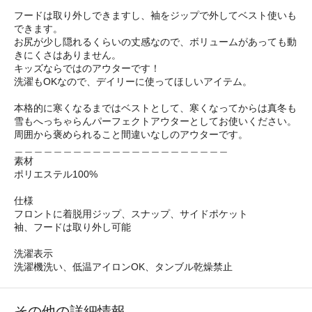
フードは取り外しできますし、袖をジップで外してベスト使いも
できます。
お尻が少し隠れるくらいの丈感なので、ボリュームがあっても動
きにくさはありません。
キッズならではのアウターです！
洗濯もOKなので、デイリーに使ってほしいアイテム。
本格的に寒くなるまではベストとして、寒くなってからは真冬も
雪もへっちゃらんパーフェクトアウターとしてお使いください。
周囲から褒められること間違いなしのアウターです。
＿＿＿＿＿＿＿＿＿＿＿＿＿＿＿＿＿＿＿＿＿＿
素材
ポリエステル100%
仕様
フロントに着脱用ジップ、スナップ、サイドポケット
袖、フードは取り外し可能
洗濯表示
洗濯機洗い、低温アイロンOK、タンブル乾燥禁止
その他の詳細情報