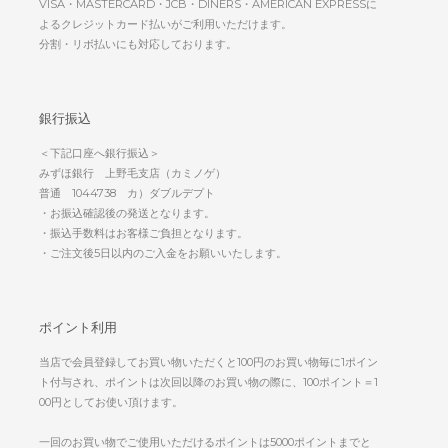
VISA・MASTERCARD・JCB・DINERS・AMERICAN EXPRESSに
よるクレジットカード払いがご利用いただけます。
分割・リボ払いにも対応しております。
銀行振込
＜下記口座へ銀行振込＞
みずほ銀行 上野毛支店（カミノゲ）
普通 1044738 カ）ダブルデプト
・お振込確認後の発送となります。
・振込手数料はお客様ご負担となります。
・ご注文後5日以内のご入金をお願いいたします。
ポイント利用
当店で会員登録してお買い物いただくと100円のお買い物毎に1ポイン
ト付与され、ポイントは次回以降のお買い物の際に、100ポイント＝1
00円としてお使い頂けます。
一回のお買い物でご使用いただけるポイントは5000ポイントまでと