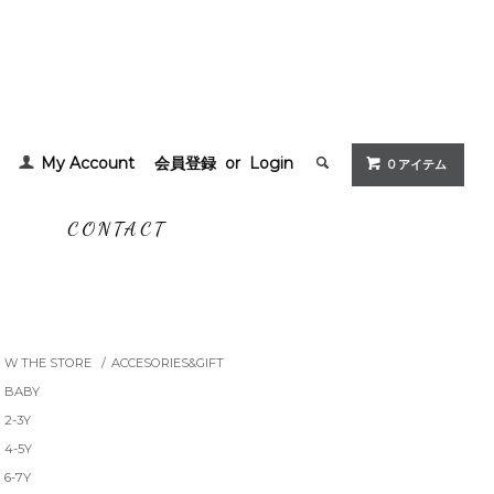
My Account
会員登録
or
Login
0 アイテム
G
CONTACT
W THE STORE
/
ACCESORIES&GIFT
BABY
2-3Y
4-5Y
6-7Y