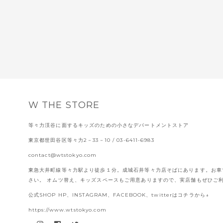
W THE STORE
等々力渓谷に面するキッズのための小さなデパートメントストア
東京都世田谷区等々力2－33－10
/ 03-6411-6983
contact@wtstokyo.com
東急大井町線等々力駅より徒歩１分。成城石井等々力店そばにあります。お車
さい。 オムツ替え、キッズスペースもご用意ありますので、実店舗もぜひご
公式SHOP HP、INSTAGRAM、FACEBOOK、twitterはコチラから↓
https://www.wtstokyo.com