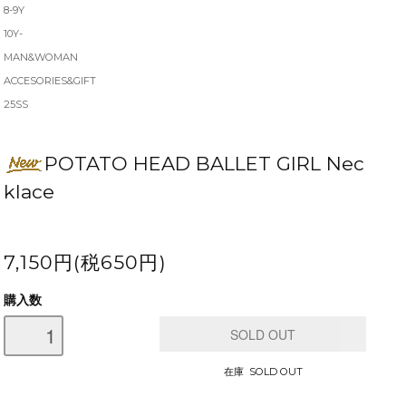
8-9Y
10Y-
MAN&WOMAN
ACCESORIES&GIFT
25SS
POTATO HEAD BALLET GIRL Nec
klace
7,150円(税650円)
購入数
在庫 SOLD OUT