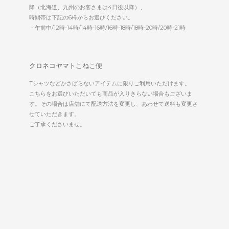
降（北海道、九州のお客さまは4日後以降）、
時間帯は下記の6枠からお選びください。
・午前中/12時-14時/14時-16時/16時-18時/18時-20時/20時-21時
クロネコヤマトこねこ便
Tシャツなどかさばらないアイテムに限りご利用いただけます。
こちらをお選びいただいても商品が入りきらない場合もございま
す。その場合は店舗にて配送方法を変更し、あわせて送料も変更さ
せていただきます。
ご了承くださいませ。