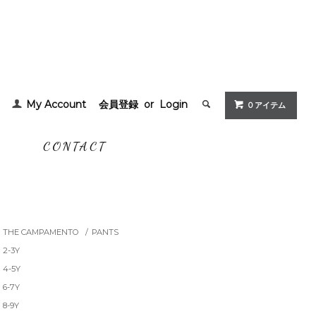
My Account
会員登録
or
Login
0 アイテム
G
CONTACT
THE CAMPAMENTO
/
PANTS
2-3Y
4-5Y
6-7Y
8-9Y