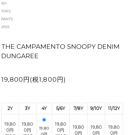
10Y-
TOPS
PANTS
25SS
THE CAMPAMENTO SNOOPY DENIM
DUNGAREE
19,800円(税1,800円)
2Y
3Y
4Y
5/6Y
7/8Y
9/10Y
11/12Y
19,80
19,80
19,80
19,80
19,80
19,80
19,80
0円
0円
0円
0円
0円
0円
0円