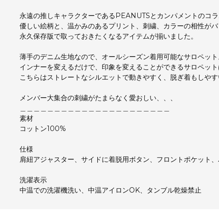
永遠の推しキャラクターであるPEANUTSとカンパメントのコ
優しい絵柄と、温かみのあるプリント、刺繍、カラーの相性がバ
永久保存版で取っておきたくなるアイテムが揃いました。
薄手のデニム生地なので、オールシーズン着用可能なサロペット
インナーを変えるだけで、印象を変えることができるサロペット
こちらはストレートなシルエットで動きやすく、脱ぎ着もしやす
メンバー大集合の刺繍がたまらなく愛おしい、、、
＿＿＿＿＿＿＿＿＿＿＿＿＿＿＿＿＿＿＿＿＿＿
素材
コットン100%
仕様
肩紐アジャスター、サイドに着脱用ボタン、フロントポケット、
洗濯表示
中温での洗濯機洗い、中温アイロンOK、タンブル乾燥禁止