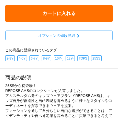
カートに入れる
オプションの値段詳細
この商品に登録されているタグ
2-3Y
4-5Y
6-7Y
8-9Y
10Y-
12Y-
TOPS
25SS
商品の説明
25SSから初登場！
REPOSE AMSのコレクションが入荷しました。
アムステルダム発のキッズウェアブランドREPOSE AMSは、キ
ッズ自身が創造性と自己表現を育めるように様々なスタイルやコ
ーディネートを探索できるウェアを提案。
ファッションを通して自分らしい自由な選択ができることは、ア
イデンティティや自己肯定感を高めることに貢献できると考えて