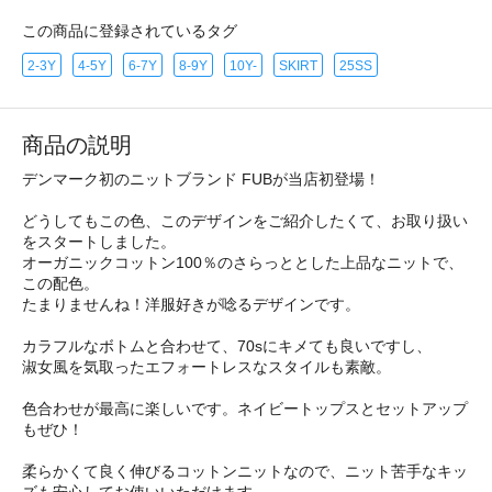
この商品に登録されているタグ
2-3Y
4-5Y
6-7Y
8-9Y
10Y-
SKIRT
25SS
商品の説明
デンマーク初のニットブランド FUBが当店初登場！
どうしてもこの色、このデザインをご紹介したくて、お取り扱い
をスタートしました。
オーガニックコットン100％のさらっととした上品なニットで、
この配色。
たまりませんね！洋服好きが唸るデザインです。
カラフルなボトムと合わせて、70sにキメても良いですし、
淑女風を気取ったエフォートレスなスタイルも素敵。
色合わせが最高に楽しいです。ネイビートップスとセットアップ
もぜひ！
柔らかくて良く伸びるコットンニットなので、ニット苦手なキッ