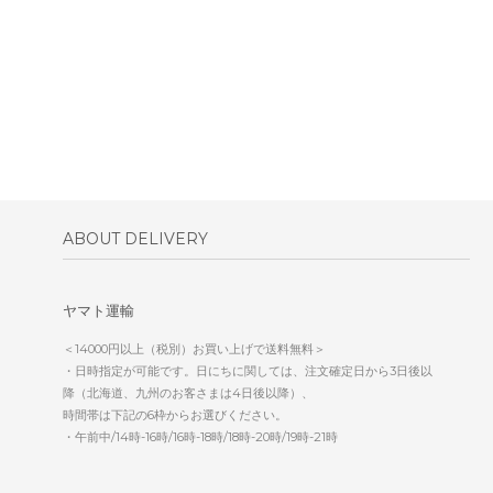
ABOUT DELIVERY
ヤマト運輸
＜14000円以上（税別）お買い上げで送料無料＞
・日時指定が可能です。日にちに関しては、注文確定日から3日後以
降（北海道、九州のお客さまは4日後以降）、
時間帯は下記の6枠からお選びください。
・午前中/14時-16時/16時-18時/18時-20時/19時-21時