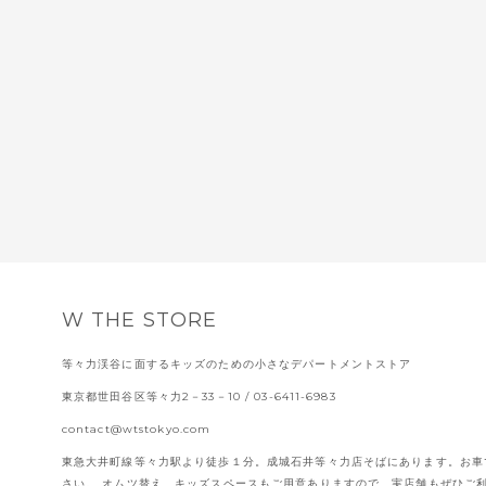
W THE STORE
等々力渓谷に面するキッズのための小さなデパートメントストア
東京都世田谷区等々力2－33－10
/ 03-6411-6983
contact@wtstokyo.com
東急大井町線等々力駅より徒歩１分。成城石井等々力店そばにあります。お車
さい。 オムツ替え、キッズスペースもご用意ありますので、実店舗もぜひご