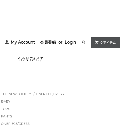
My Account
会員登録
or
Login
0 アイテム
G
CONTACT
THE NEW SOCIETY
/
ONEPIECE,DRESS
BABY
TOPS
PANTS
ONEPIECE/DRESS