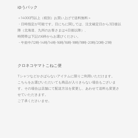
ゆうパック
＜14000円以上（税別）お買い上げで送料無料＞
・日時指定が可能です。日にちに関しては、注文確定日から3日後以
降（北海道、九州のお客さまは4日後以降）、
時間帯は下記の6枠からお選びください。
・午前中/12時-14時/14時-16時/16時-18時/18時-20時/20時-21時
クロネコヤマトこねこ便
Tシャツなどかさばらないアイテムに限りご利用いただけます。
こちらをお選びいただいても商品が入りきらない場合もございま
す。その場合は店舗にて配送方法を変更し、あわせて送料も変更さ
せていただきます。
ご了承くださいませ。