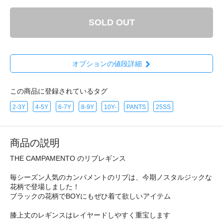
SOLD OUT
オプションの値段詳細
この商品に登録されているタグ
2-3Y
4-5Y
6-7Y
8-9Y
10Y-
PANTS
25SS
商品の説明
THE CAMPAMENTO のリブレギンス
毎シーズン人気のカンパメントのリブは、今期ノスタルジックな
花柄で登場しました！
ブラックの花柄でBOYにもぜひ着て欲しいアイテム
膝上丈のレギンスはレイヤードしやすく重宝します