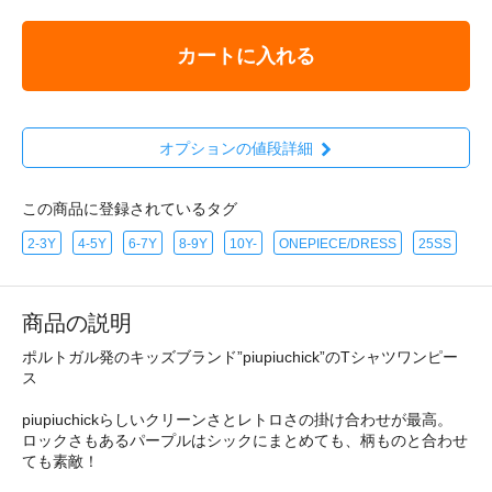
カートに入れる
オプションの値段詳細
この商品に登録されているタグ
2-3Y
4-5Y
6-7Y
8-9Y
10Y-
ONEPIECE/DRESS
25SS
商品の説明
ポルトガル発のキッズブランド”piupiuchick”のTシャツワンピー
ス
piupiuchickらしいクリーンさとレトロさの掛け合わせが最高。
ロックさもあるパープルはシックにまとめても、柄ものと合わせ
ても素敵！