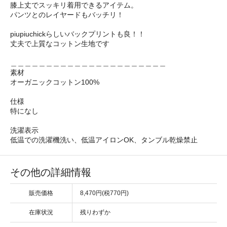
膝上丈でスッキリ着用できるアイテム。
パンツとのレイヤードもバッチリ！
piupiuchickらしいバックプリントも良！！
丈夫で上質なコットン生地です
＿＿＿＿＿＿＿＿＿＿＿＿＿＿＿＿＿＿＿＿＿＿
素材
オーガニックコットン100%
仕様
特になし
洗濯表示
低温での洗濯機洗い、低温アイロンOK、タンブル乾燥禁止
その他の詳細情報
販売価格
8,470円(税770円)
在庫状況
残りわずか