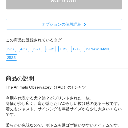
SOLD OUT
オプションの値段詳細
この商品に登録されているタグ
2-3Y
4-5Y
6-7Y
8-9Y
10Y-
12Y-
MAN&WOMAN
25SS
商品の説明
The Animals Observatory（TAO）のTシャツ
今期を代表する犬？熊？がプリントされた一枚。
身幅が少し広く、肩が落ちたTAOらしい抜け感のある一枚です。
着丈もジャスト、サイジングも年齢サイズから少し大きいくらい
です。
柔らかい色味なので、ボトムも選ばず使いやすいアイテムです。