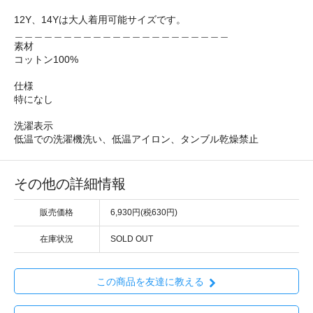
12Y、14Yは大人着用可能サイズです。
＿＿＿＿＿＿＿＿＿＿＿＿＿＿＿＿＿＿＿＿＿＿
素材
コットン100%
仕様
特になし
洗濯表示
低温での洗濯機洗い、低温アイロン、タンブル乾燥禁止
その他の詳細情報
販売価格
6,930円(税630円)
在庫状況
SOLD OUT
この商品を友達に教える