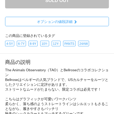
SOLD OUT
オプションの値段詳細
この商品に登録されているタグ
4-5Y
6-7Y
8-9Y
10Y-
12Y-
PANTS
24AW
商品の説明
The Animals Observatory（TAO）とBellroseのコラボコレクショ
ン
Bellroseはベルギーの人気ブランドで、USカルチャーをルーツと
したクリエイションに定評があります。
ストリートなムードがたまらない、限定コラボは必見です！
こちらはグラフィックが可愛いワークパンツ
柔らかく、落ち感のようストレートラインはシルエットもさるこ
とながら、履きやすさもバッチリ
秋冬のシックカラーともマッチするグリーンです